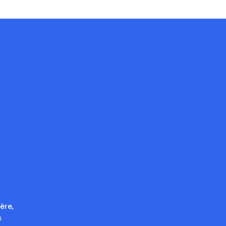
ère,
s