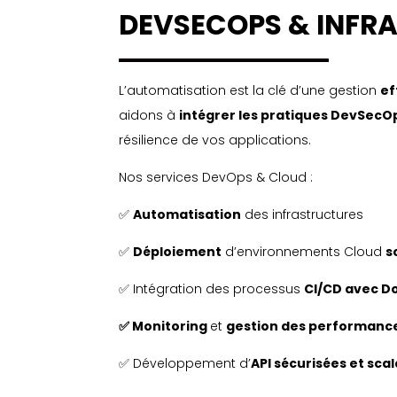
DEVSECOPS & INFR
L’automatisation est la clé d’une gestion
ef
aidons à
intégrer les pratiques DevSec
résilience de vos applications.
Nos services DevOps & Cloud :
✅
Automatisation
des infrastructures
✅
Déploiement
d’environnements Cloud
s
✅ Intégration des processus
CI/CD
avec
D
✅
Monitoring
et
gestion des performanc
✅ Développement d’
API sécurisées et sca