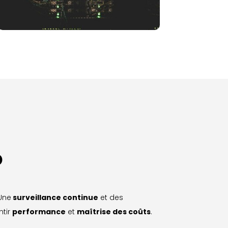
D
Une
surveillance continue
et des
ntir
performance
et
maîtrise des coûts
.