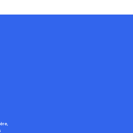
ère,
s